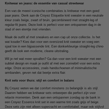
Knitwear en jeans: de essentie van casual streetwear
Een van de meest iconische combinaties is knitwear met een goed
paar jeans. Denk aan de Croyez Etiquette knit sweater in een neutrale
kleur zoals beige, zwart of bruin, gecombineerd met straight-leg of
regular-fit jeans. Deze look is perfect voor een ontspannen dag in de
stad of een etentje met vrienden.
Maak de outfit af met sneakers en een cap uit onze collectie. Is het
wat kouder? Kies dan voor een oversized knit sweater en voeg een
sjaal toe in een bijpassende tint. Een donkerkleurige straight-leg chino
geeft de look een moderne, cleane uitstraling.
Wil je net wat meer opvallen? Ga dan voor een knit sweater met een
subtiel design en maak je outfit af met een zonnebril voor een extra
edge. Onze accessoires, zoals handschoenen of minimalistische
armbanden, geven net dat beetje extra flair.
Knit sets voor thuis: stijl en comfort in balans
Bij Croyez weten we dat comfort minstens zo belangrijk is als stijl.
Daarom hebben we knitwear sets ontworpen die perfect zijn voor
relaxte momenten. Denk aan een ontspannen zondag op de bank in
een Croyez Essence knit set in een warme tint zoals grijs of beige.
Deze sets zijn niet alleen superzacht en comfortabel, maar ook stijlvol