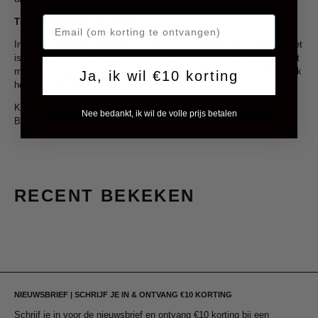
Tijdloze knitwear van Croyez
Investeer in tijdloze knitwear van Croyez en ontdek hoe eenvoudig het
is om er stijlvol uit te zien en je comfortabel te voelen. Combineer het
met andere items en accessoires uit onze collectie en maak elke look
Ja, ik wil €10 korting
helemaal van jou.
Klaar om je knitwear-game te upgraden?
Nee bedankt, ik wil de volle prijs betalen
Bekijk onze collectie en creëer jouw perfecte look.
RECENT BEKEKEN
NIEUWSBRIEF | SCHRIJF JE IN & ONTVANG €10 KORTING
Schrijf je in voor de nieuwsbrief en ontvang €10 korting bij een