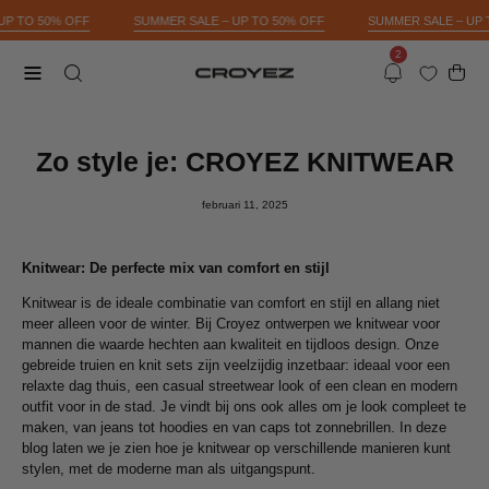
Skip
– UP TO 50% OFF
SUMMER SALE – UP TO 50% OFF
SUMMER SALE – U
to
2
content
Open 
OPEN
Open
Notifications
SEARCH
navigation
BAR
menu
Zo style je: CROYEZ KNITWEAR
februari 11, 2025
Knitwear: De perfecte mix van comfort en stijl
Knitwear is de ideale combinatie van comfort en stijl en allang niet
meer alleen voor de winter. Bij Croyez ontwerpen we knitwear voor
mannen die waarde hechten aan kwaliteit en tijdloos design. Onze
gebreide truien en knit sets zijn veelzijdig inzetbaar: ideaal voor een
relaxte dag thuis, een casual streetwear look of een clean en modern
outfit voor in de stad. Je vindt bij ons ook alles om je look compleet te
maken, van jeans tot hoodies en van caps tot zonnebrillen. In deze
blog laten we je zien hoe je knitwear op verschillende manieren kunt
stylen, met de moderne man als uitgangspunt.