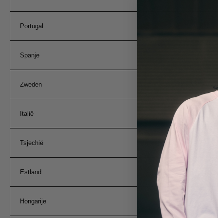
Portugal
Spanje
Zweden
Italië
Tsjechië
Estland
Hongarije