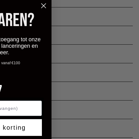
PAREN?
toegang tot onze
 lanceringen en
eer.
n vanaf €100
ntdown ends in:
7
0 korting