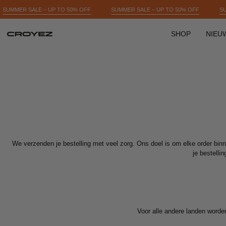
Skip
F
SUMMER SALE – UP TO 50% OFF
SUMMER SALE – UP TO 50% OFF
to
content
SHOP
NIEU
We verzenden je bestelling met veel zorg. Ons doel is om elke order bin
je bestelli
Voor alle andere landen worde