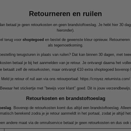
Retourneren en ruilen
an betaal je geen retourkosten en geen brandstoftoeslag. Je hebt hier 30 dage
hieronder).
kel terug voor
shoptegoed
en bestel de gewenste kleur opnieuw. Retourneren v
als tegemoetkoming.
 bestelling terugsturen in plaats van ruilen? Dat kan binnen 30 dagen, met tw
kosten betaal je bij het aanmelden van je retour. Je ontvangt daarna het voll
e betaalt zelf de retourkosten, maar ontvangt €10 extra shoptegoed bovenop
Meld je retour of ruil aan via ons retourportaal:
https://croyez.returnista.com/
Bewaar het stickertje met "bewijs voor klant" goed. Dit is jouw verzendbewijs
Retourkosten en brandstoftoeslag
toeslag
. Bovenop de retourkosten komt dus altijd een brandstoftoeslag. Allee
tisch berekend zodra je je retour aanmeldt in het portaal, zodat je altijd het
r een andere maat via de omruilservice betaal je geen retourkosten en dus ook