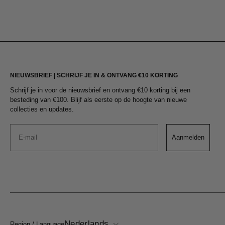
NIEUWSBRIEF | SCHRIJF JE IN & ONTVANG €10 KORTING
Schrijf je in voor de nieuwsbrief en ontvang €10 korting bij een
besteding van €100. Blijf als eerste op de hoogte van nieuwe
collecties en updates.
Email
Aanmelden
Nederlands
Region / Language