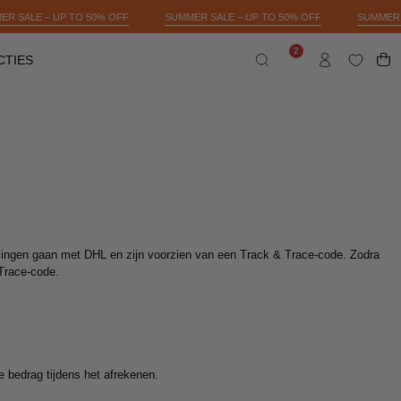
SUMMER SALE – UP TO 50% OFF
SUMMER SALE – UP TO 50% OFF
SU
2
CTIES
OPE
Open
MY
NOTIFICATIONS
search
ACCOUNT
bar
ellingen gaan met DHL en zijn voorzien van een Track & Trace-code. Zodra
 Trace-code.
 bedrag tijdens het afrekenen.