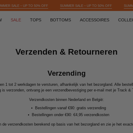
SUMMER SALE – UP TO 50% OFF
SUMMER SALE – UP TO 50% OFF
W
SALE
TOPS
BOTTOMS
ACCESSOIRES
COLLE
Verzenden & Retourneren
Verzending
nen 1 tot 2 werkdagen te versturen, afhankelijk van het bezorgland. Alle best
ng is verzonden, ontvang je een verzendbevestiging per e-mail met je Track &
Verzendkosten binnen Nederland en België:
•
Bestellingen vanaf €90: gratis verzending
•
Bestellingen onder €90: €4,95 verzendkosten
n de verzendkosten berekend op basis van het bezorgland en zie je het exacte