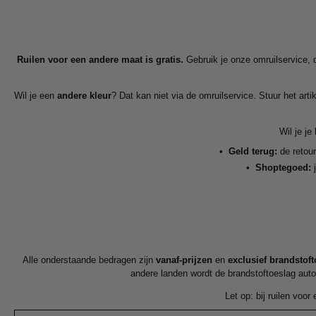
Ruilen voor een andere maat is gratis.
Gebruik je onze omruilservice, d
Wil je een
andere kleur
? Dat kan niet via de omruilservice. Stuur het arti
Wil je je
•
Geld terug:
de retour
•
Shoptegoed:
j
Alle onderstaande bedragen zijn
vanaf-prijzen
en
exclusief brandstof
andere landen wordt de brandstoftoeslag automa
Let op: bij ruilen voo