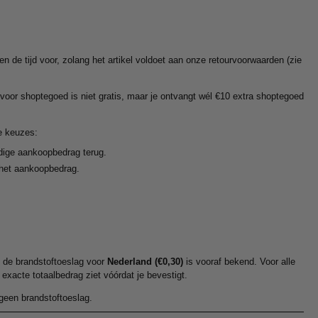
n de tijd voor, zolang het artikel voldoet aan onze retourvoorwaarden (zie
oor shoptegoed is niet gratis, maar je ontvangt wél €10 extra shoptegoed
ee keuzes:
edige aankoopbedrag terug.
 het aankoopbedrag.
.
n de brandstoftoeslag voor
Nederland (€0,30)
is vooraf bekend. Voor alle
 exacte totaalbedrag ziet vóórdat je bevestigt.
 geen brandstoftoeslag.