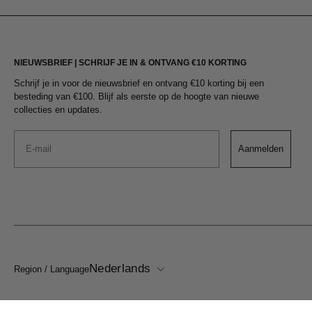
NIEUWSBRIEF | SCHRIJF JE IN & ONTVANG €10 KORTING
Schrijf je in voor de nieuwsbrief en ontvang €10 korting bij een
besteding van €100. Blijf als eerste op de hoogte van nieuwe
collecties en updates.
Email
Aanmelden
Nederlands
Region / Language