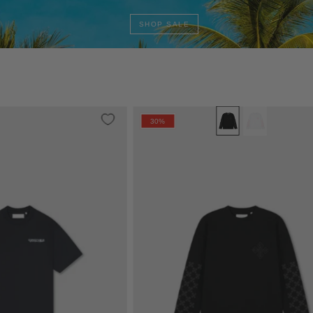
SHOP SALE
Croyez
Croyez
 1 more
30%
Frères
Cross
T-
Longsleeve
Shirt
|
|
Vintage
Navy
Black