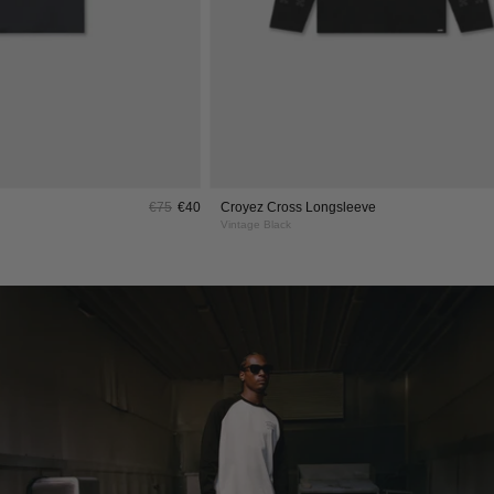
€75
€40
Croyez Cross Longsleeve
Vintage Black