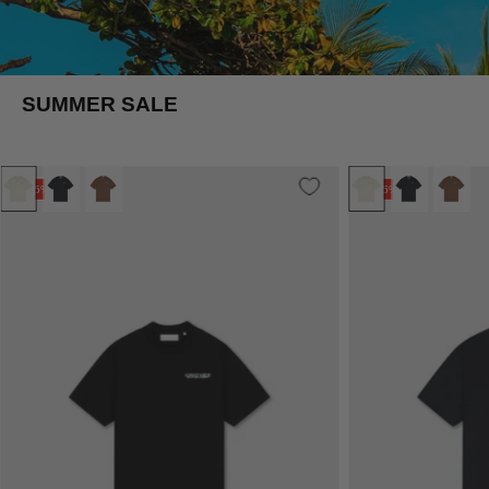
SUMMER SALE
Croyez
+ 1 more
+
45%
45%
Frères
T-
Shirt
|
Black