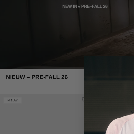
NIEUW – PRE-FALL 26
Croyez
NIEUW
NIEUW
J'Adore
T-
Shirt
|