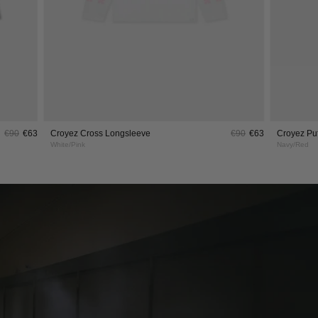
€90
€63
Croyez Cross Longsleeve
€90
€63
Croyez Puf
White/Pink
Navy/Red