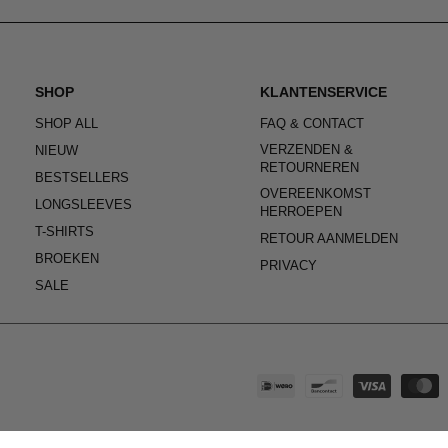
SHOP
KLANTENSERVICE
SHOP ALL
FAQ & CONTACT
VERZENDEN &
NIEUW
RETOURNEREN
BESTSELLERS
OVEREENKOMST
LONGSLEEVES
HERROEPEN
T-SHIRTS
RETOUR AANMELDEN
BROEKEN
PRIVACY
SALE