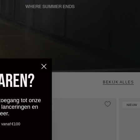
PAREN?
BEKIJK ALLES
toegang tot onze
CROYEZ
+ 1 more
NIEUW
NIEUW
 lanceringen en
BOTANIQUE
eer.
T-
n vanaf €100
SHIRT
|