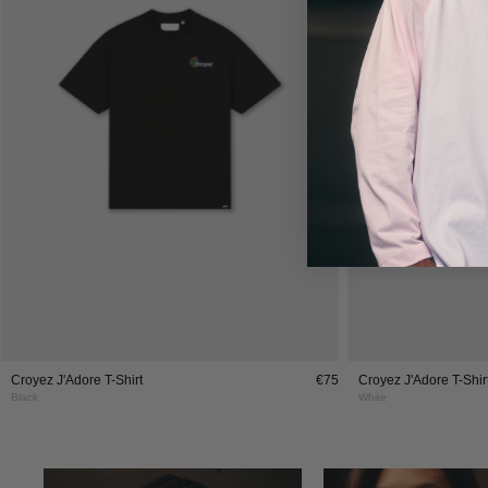
Black
Croyez J'Adore T-Shirt
€75
Croyez J'Adore T-Shir
Black
White