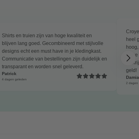
Croye
Shirts en truien zijn van hoge kwaliteit en
heel g
blijven lang goed. Gecombineerd met stijlvolle
hoog,
designs echt een must have in je kledingkast.
dikke
Communicatie van bestellingen zijn duidelijk en
Je kri
transparant en worden snel geleverd.
geld!
Patrick
Dami
4 dagen geleden
2 dagen