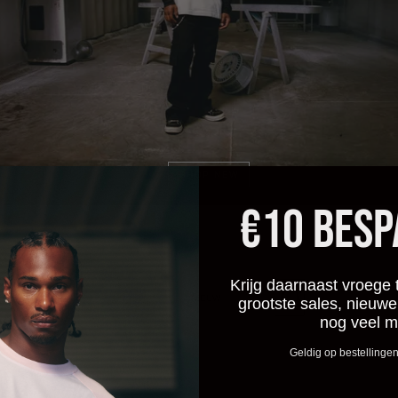
SHOP NEW
€10 BES
Krijg daarnaast vroege 
Croyez
Croyez
NIEUW
grootste sales, nieuwe
J'Adore
Fraternité
nog veel m
T-
Raglan
Geldig op bestellinge
Shirt
Longsleeve
|
|