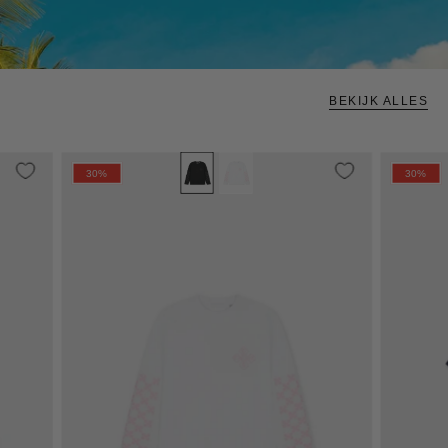
BEKIJK ALLES
Croyez
30%
30%
Cross
Longsleeve
|
White/Pink