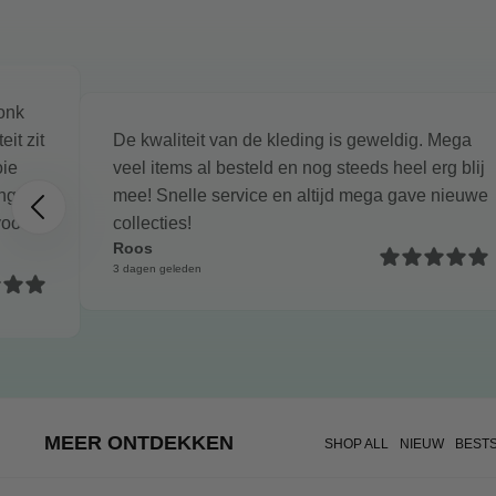
ronk
it zit
De kwaliteit van de kleding is geweldig. Mega
oie
veel items al besteld en nog steeds heel erg blij
ingen.
mee! Snelle service en altijd mega gave nieuwe
voor je
collecties!
Roos
3 dagen geleden
MEER ONTDEKKEN
SHOP ALL
NIEUW
BEST