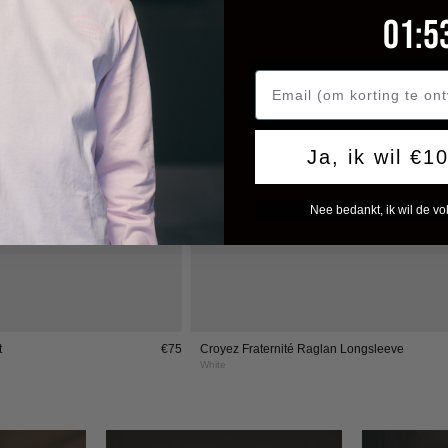
White
White
1
:
Cou
52
01
:
5
Ja, ik wil €1
Nee bedankt, ik wil de vol
t
€75
Croyez Fraternité Raglan Longsleeve
White