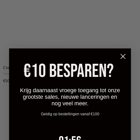
€10 BESPAREN?
Croyez Fumes Bracelet
Croyez Fumes Bracelet
Orange
Green
€50
€50
Krijg daarnaast vroege toegang tot onze
grootste sales, nieuwe lanceringen en
nog veel meer.
Geldig op bestellingen vanaf €100
1
:
Countdown ends in:
55