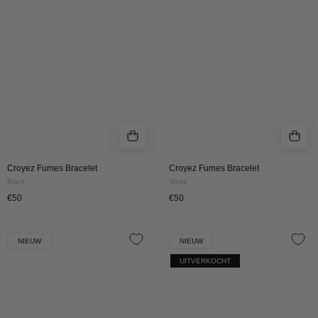
BLACK
WHITE
Croyez Fumes Bracelet
Croyez Fumes Bracelet
Black
White
€50
€50
CROYEZ
CROYEZ
NIEUW
NIEUW
FUMES
FUMES
UITVERKOCHT
BRACELET
BRACELET
|
|
ORANGE
GREEN