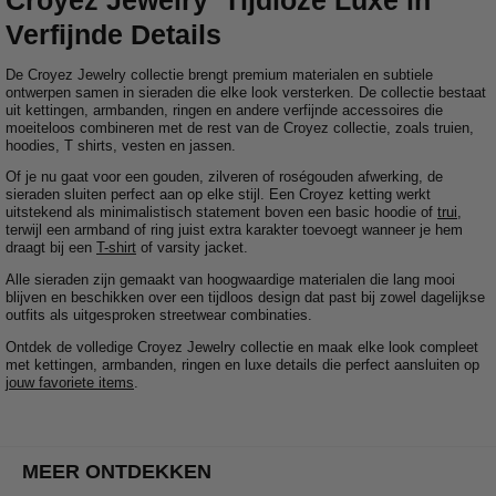
Verfijnde Details
De Croyez Jewelry collectie brengt premium materialen en subtiele
ontwerpen samen in sieraden die elke look versterken. De collectie bestaat
uit kettingen, armbanden, ringen en andere verfijnde accessoires die
moeiteloos combineren met de rest van de Croyez collectie, zoals truien,
hoodies, T shirts, vesten en jassen.
Of je nu gaat voor een gouden, zilveren of roségouden afwerking, de
sieraden sluiten perfect aan op elke stijl. Een Croyez ketting werkt
uitstekend als minimalistisch statement boven een basic hoodie of
trui
,
terwijl een armband of ring juist extra karakter toevoegt wanneer je hem
draagt bij een
T-shirt
of varsity jacket.
Alle sieraden zijn gemaakt van hoogwaardige materialen die lang mooi
blijven en beschikken over een tijdloos design dat past bij zowel dagelijkse
outfits als uitgesproken streetwear combinaties.
Ontdek de volledige Croyez Jewelry collectie en maak elke look compleet
met kettingen, armbanden, ringen en luxe details die perfect aansluiten op
jouw favoriete items
.
MEER ONTDEKKEN