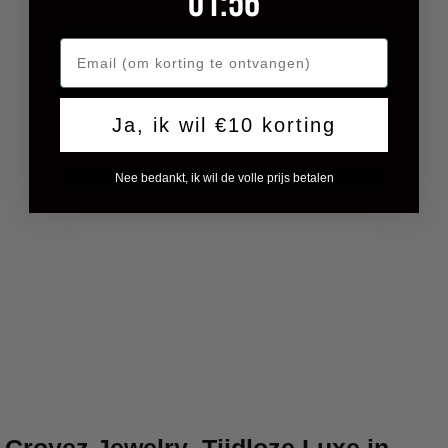
01
:
55
Ja, ik wil €10 korting
Nee bedankt, ik wil de volle prijs betalen
Croyez Jewelry
Tijdloze Luxe in