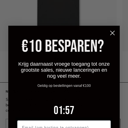
€10 BESPAREN?
Nieuw
Krijg daarnaast vroege toegang tot onze
grootste sales, nieuwe lanceringen en
nog veel meer.
Geldig op bestellingen vanaf €100
NIEUWSBRIEF | SCHRIJF JE IN & ONTVANG €10 KORTING
Schrijf je in voor de nieuwsbrief en ontvang €10 korting bij een
besteding van €100. Blijf als eerste op de hoogte van nieuwe
1
:
Countdown ends in:
57
01
:
57
collecties en updates.
Email
Aanmelden