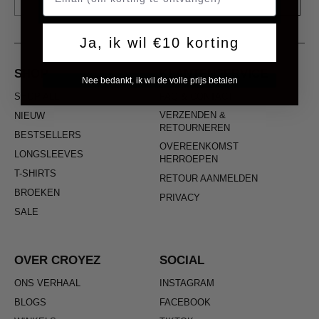
Ja, ik wil €10 korting
SHOP
KLANTENSERVICE
Nee bedankt, ik wil de volle prijs betalen
SHOP ALL
FAQ & CONTACT
VERZENDEN &
NIEUW
RETOURNEREN
BESTSELLERS
OVEREENKOMST
LONGSLEEVES
HERROEPEN
T-SHIRTS
RETOUR AANMELDEN
BROEKEN
PRIVACY
SALE
OVER CROYEZ
SOCIAL
ONS VERHAAL
INSTAGRAM
BLOGS
FACEBOOK