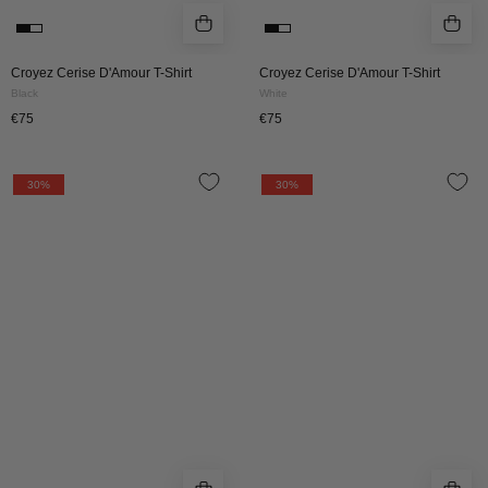
Croyez Cerise D'Amour T-Shirt
Croyez Cerise D'Amour T-Shirt
Black
White
€75
€75
Croyez
Croyez
30%
30%
Silhouette
Silhouette
T-
T-
Shirt
Shirt
|
|
Off-
Off-
White/Cherry
White