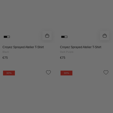
Black
Dark
Purple
Croyez Sprayed Atelier T-Shirt
Croyez Sprayed Atelier T-Shirt
Black
Dark Purple
€75
€75
CROYEZ
CROYEZ
30%
30%
GARDENER
GARDENER
LONGSLEEVE
LONGSLEEVE
T-
T-
SHIRT
SHIRT
|
|
BLACK/PURPLE
BLACK