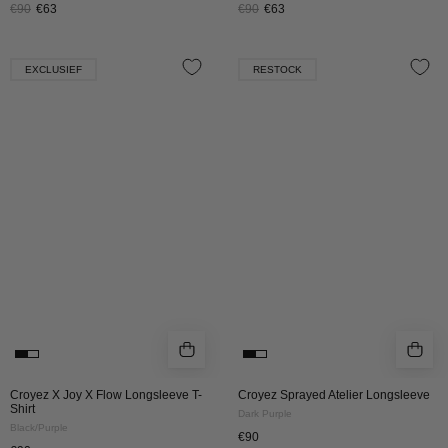
€90
€63
€90
€63
Croyez
Croyez
EXCLUSIEF
RESTOCK
X
Sprayed
Joy
Atelier
X
Longsleeve
Flow
|
Longsleeve
Dark
T-
Purple
Shirt
|
Black/Purple
Croyez X Joy X Flow Longsleeve T-
Croyez Sprayed Atelier Longsleeve
Shirt
Dark Purple
Black/Purple
€90