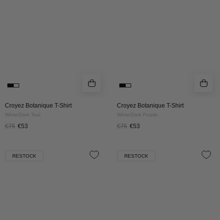
White/Dark
White/Dark
Teal
Purple
Croyez Botanique T-Shirt
Croyez Botanique T-Shirt
White/Dark Teal
White/Dark Purple
€75
€53
€75
€53
Croyez
Croyez
RESTOCK
RESTOCK
Puffed
Puffed
Heart
Heart
T-
T-
Shirt
Shirt
|
|