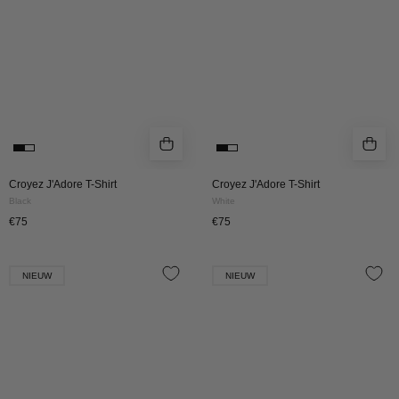
Croyez J'Adore T-Shirt
Croyez J'Adore T-Shirt
Black
White
€75
€75
Croyez
Croyez
NIEUW
NIEUW
Sprayed
Sprayed
Atelier
Atelier
T-
T-
Shirt
Shirt
|
|