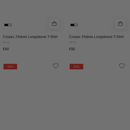
Croyez J'Adore Longsleeve T-Shirt
Croyez J'Adore Longsleeve T-Shirt
Black
White
€90
€90
Croyez
CROYEZ
30%
30%
Bouclier
GARDENER
Longsleeve
LONGSLEEVE
|
T-
Vintage
SHIRT
Black
|
WHITE