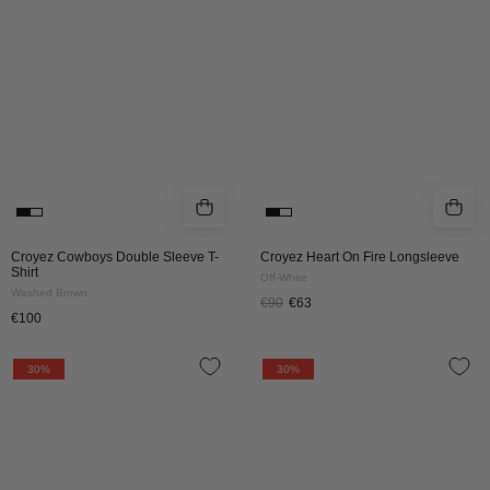
Shirt
|
|
Off-
Washed
White
Brown
Croyez Cowboys Double Sleeve T-
Croyez Heart On Fire Longsleeve
Shirt
Off-White
Washed Brown
€90
€63
€100
Croyez
Croyez
30%
30%
Botanique
Botanique
T-
T-
Shirt
Shirt
|
|