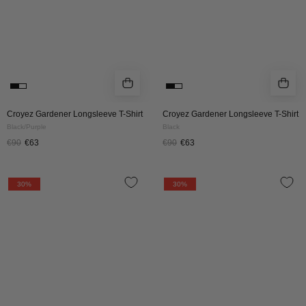
Croyez Gardener Longsleeve T-Shirt
Croyez Gardener Longsleeve T-Shirt
Black/Purple
Black
€90
€63
€90
€63
Croyez
Croyez
30%
30%
Maison
Maison
Fumes
Fumes
Longsleeve
Longsleeve
|
|
Burgundy
White