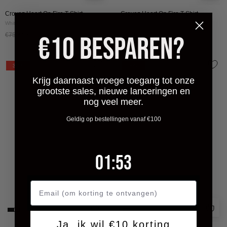
Croyez Heart On Fire T-Shirt
Croyez Heart On Fire T-Shirt
White/Pink
Off-White
€10 BESPAREN?
€75
€53
€75
€53
Croyez
Croyez
30%
30%
Cross
Cross
Krijg daarnaast vroege toegang tot onze
Longsleeve
Longsleeve
grootste sales, nieuwe lanceringen en
|
|
nog veel meer.
Vintage
White/Pink
Geldig op bestellingen vanaf €100
Black
1
:
Countdown ends in:
52
01
:
52
Ja, ik wil €10 korting