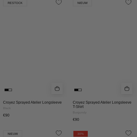
RESTOCK
NIEUW
Sprayed
Sprayed
Atelier
Atelier
Longsleeve
Longsleeve
|
T-
Black
Shirt
|
Burgundy
Croyez Sprayed Atelier Longsleeve
Croyez Sprayed Atelier Longsleeve
T-Shirt
Black
Burgundy
€90
€90
Croyez
Croyez
NIEUW
30%