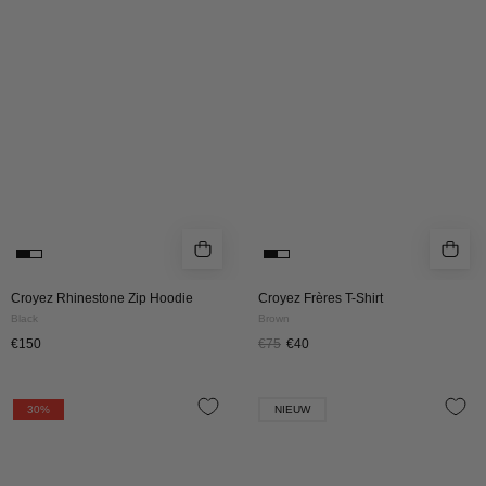
Hoodie
Shirt
|
|
Black
Brown
Croyez Rhinestone Zip Hoodie
Croyez Frères T-Shirt
Black
Brown
€150
€75
€40
CROYEZ
Croyez
30%
NIEUW
PUFFED
Atelier
HEART
Longsleeve
LONGSLEEVE
|