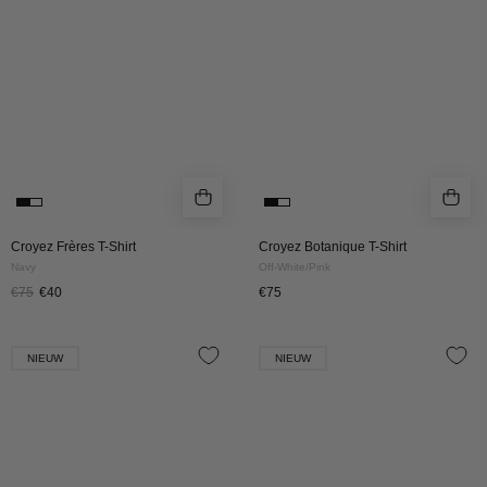
Navy
OFF-
WHITE/PINK
Croyez Frères T-Shirt
Croyez Botanique T-Shirt
Navy
Off-White/Pink
€75
€40
€75
Croyez
Croyez
NIEUW
NIEUW
J'Adore
J'Adore
T-
T-
Shirt
Shirt
|
|
Black
White