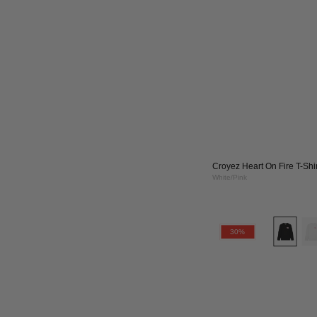
|
Whi
Croyez Heart On Fire T-Shir
White/Pink
Cro
30%
Fle
Heu
Lon
|
Bla