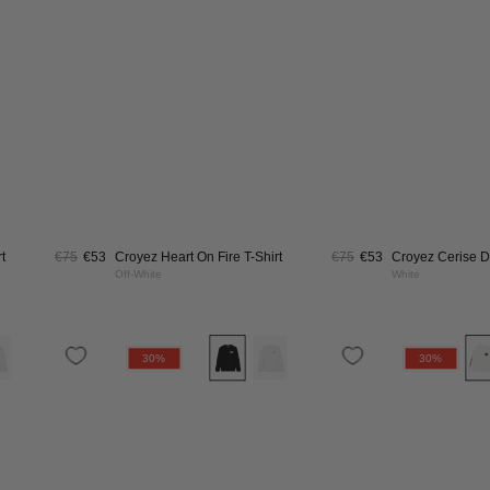
|
te/Pink
Off-
White
t
€75
€53
Croyez Heart On Fire T-Shirt
€75
€53
Croyez Cerise D
Off-White
White
yez
Croyez
30%
30%
ur
Fleur
reuse
Heureuse
gsleeve
Longsleeve
|
ck
White