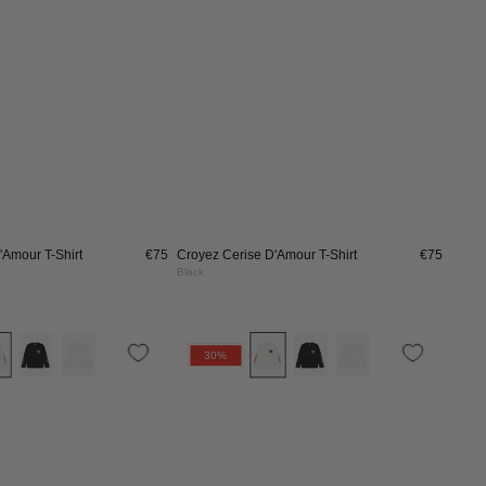
White
Black
'Amour T-Shirt
€75
Croyez Cerise D'Amour T-Shirt
€75
Black
Croyez
Croyez
30%
Heart
Heart
On
On
Fire
Fire
Longsleeve
Longsleeve
|
|