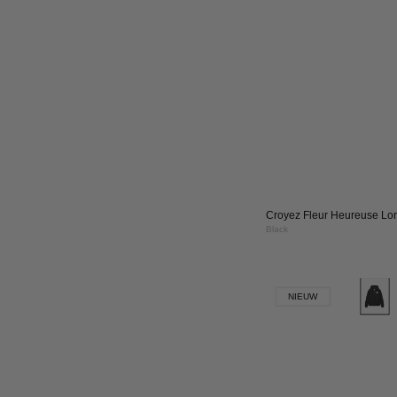
Croyez Fleur Heureuse Lo
Black
Cro
NIEUW
Rhi
Zip
Hoo
|