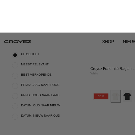
Croyez Fraternité Raglan 
White
Cro
30%
Hea
On
Fir
T-
Shir