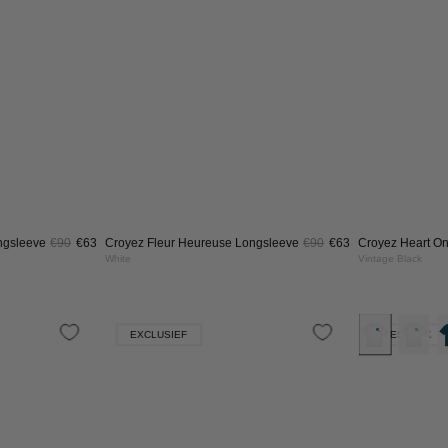
ngsleeve
€90
€63
Croyez Fleur Heureuse Longsleeve
€90
€63
Croyez Heart On
White
Vintage Black
yez
Croyez
EXCLUSIEF
RESTOCK
nestone
X
Joy
die
X
Flow