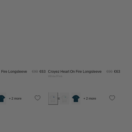
Vintage
White/Pink
Black
 Fire Longsleeve
€90
€63
Croyez Heart On Fire Longsleeve
€90
€63
White/Pink
Croyez
Croyez
+ 2 more
+ 2 more
NIEUW
Botanique
Botanique
T-
T-
Shirt
Shirt
|
|