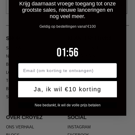
Krijg daarnaast vroege toegang tot onze
Aanmelden
grootste sales, nieuwe lanceringen en
nog veel meer.
Geldig op bestellingen vanaf €100
SHOP
KLANTENSERVICE
1
:
Countdown ends in:
56
01
:
56
SHOP ALL
FAQ & CONTACT
VERZENDEN &
NIEUW
RETOURNEREN
BESTSELLERS
OVEREENKOMST
LONGSLEEVES
HERROEPEN
T-SHIRTS
RETOUR AANMELDEN
Ja, ik wil €10 korting
BROEKEN
PRIVACY
SALE
Nee bedankt, ik wil de volle prijs betalen
OVER CROYEZ
SOCIAL
ONS VERHAAL
INSTAGRAM