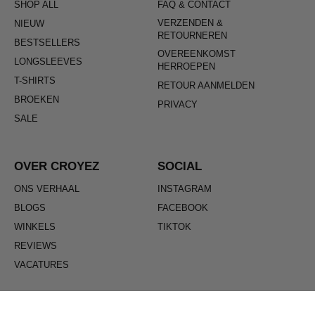
SHOP ALL
FAQ & CONTACT
VERZENDEN &
NIEUW
RETOURNEREN
BESTSELLERS
OVEREENKOMST
LONGSLEEVES
HERROEPEN
T-SHIRTS
RETOUR AANMELDEN
BROEKEN
PRIVACY
SALE
OVER CROYEZ
SOCIAL
ONS VERHAAL
INSTAGRAM
BLOGS
FACEBOOK
WINKELS
TIKTOK
REVIEWS
VACATURES