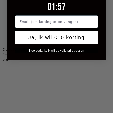
1
:
Countdown ends in:
57
01
:
57
Ja, ik wil €10 korting
Croyez Fumes Bracelet
Nee bedankt, ik wil de volle prijs betalen
Green
€50