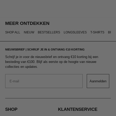
MEER ONTDEKKEN
SHOP ALL
NIEUW
BESTSELLERS
LONGSLEEVES
T-SHIRTS
BRO
NIEUWSBRIEF | SCHRIJF JE IN & ONTVANG €10 KORTING
Schrijf je in voor de nieuwsbrief en ontvang €10 korting bij een
besteding van €100. Blijf als eerste op de hoogte van nieuwe
collecties en updates.
Email
Aanmelden
SHOP
KLANTENSERVICE