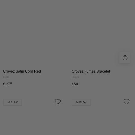
|
BLACK
GOLD
Croyez Satin Cord Red
Croyez Fumes Bracelet
Gold
Black
€19
99
€50
CROYEZ
CROYEZ
NIEUW
NIEUW
FUMES
FUMES
BRACELET
BRACELET
|
|
ORANGE
WHITE