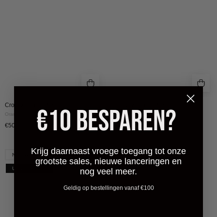
Croyez Fumes Bracelet
Croyez Fumes Bracelet
€10 BESPAREN?
Orange
White
€50
€50
CROYEZ
Krijg daarnaast vroege toegang tot onze
NIEUW
grootste sales, nieuwe lanceringen en
FUMES
UITVERKOCHT
nog veel meer.
BRACELET
|
Geldig op bestellingen vanaf €100
GREEN