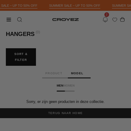
Skip
 SALE – UP TO 50% OFF
SUMMER SALE – UP TO 50% OFF
SUMMER S
to
2
content
Open 
OPEN
Open
Notifications
SEARCH
navigation
(0)
HANGERS
BAR
menu
SORT &
FILTER
PRODUCT
MODEL
MEN
WOMEN
Sorry, er zijn geen producten in deze collectie.
TERUG NAAR HOME