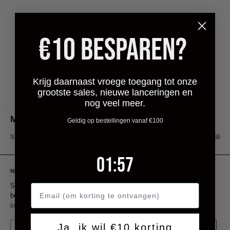
€10 BESPAREN?
Krijg daarnaast vroege toegang tot onze
grootste sales, nieuwe lanceringen en
nog veel meer.
MEER ONTDEKKEN
Geldig op bestellingen vanaf €100
SHOP ALL
NIEUW
BESTSELLERS
LONGSLEEVES
T-SHIRTS
BRO
1
:
Countdown ends in:
57
01
:
57
NIEUWSBRIEF | SCHRIJF JE IN & ONTVANG €10 KORTING
Schrijf je in voor de nieuwsbrief en ontvang €10 korting bij een
besteding van €100. Blijf als eerste op de hoogte van nieuwe
collecties en updates.
Email
Ja, ik wil €10 korting