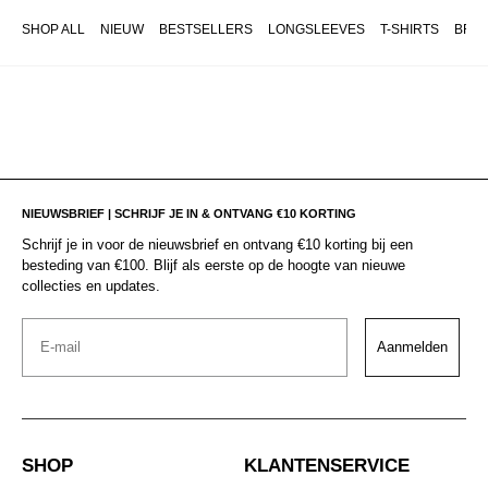
SHOP ALL
NIEUW
BESTSELLERS
LONGSLEEVES
T-SHIRTS
BRO
NIEUWSBRIEF | SCHRIJF JE IN & ONTVANG €10 KORTING
Schrijf je in voor de nieuwsbrief en ontvang €10 korting bij een
besteding van €100. Blijf als eerste op de hoogte van nieuwe
collecties en updates.
Email
Aanmelden
SHOP
KLANTENSERVICE