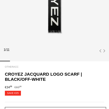
1/11
OTHERACC
CROYEZ JACQUARD LOGO SCARF |
BLACK/OFF-WHITE
99
99
€34
€69
SAVE
€35
SIZE