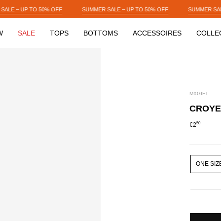
MMER SALE – UP TO 50% OFF
SUMMER SALE – UP TO 50% OFF
SUMME
W
SALE
TOPS
BOTTOMS
ACCESSOIRES
COLLE
MXGIFT
CROYE
50
€2
SIZE
ONE SIZ