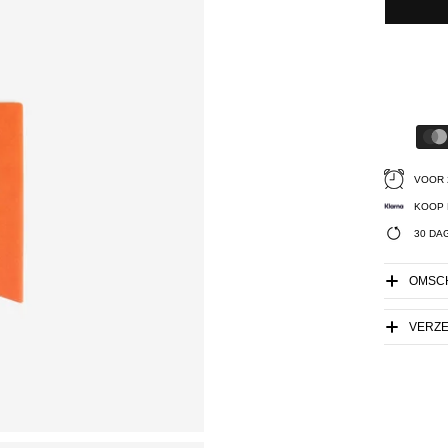
VOOR 
KOOP 
30 DA
OMSCH
VERZ