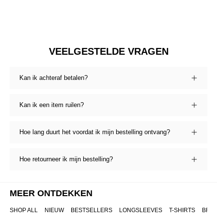
VEELGESTELDE VRAGEN
Kan ik achteraf betalen?
Kan ik een item ruilen?
Hoe lang duurt het voordat ik mijn bestelling ontvang?
Hoe retourneer ik mijn bestelling?
MEER ONTDEKKEN
SHOP ALL
NIEUW
BESTSELLERS
LONGSLEEVES
T-SHIRTS
BRO