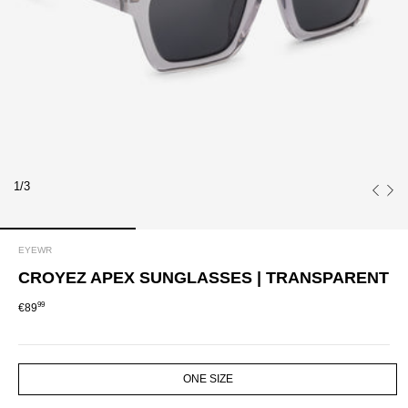
1/3
EYEWR
CROYEZ APEX SUNGLASSES | TRANSPARENT
99
€89
SIZE
ONE SIZE