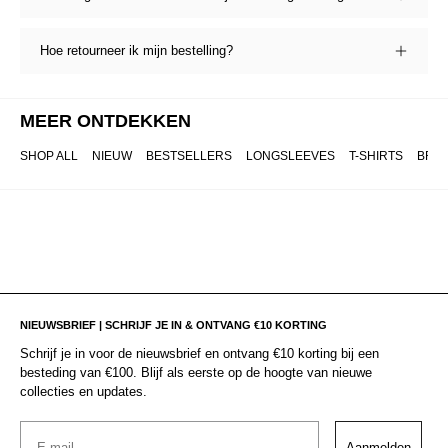
Hoe retourneer ik mijn bestelling?
MEER ONTDEKKEN
SHOP ALL
NIEUW
BESTSELLERS
LONGSLEEVES
T-SHIRTS
BRO
NIEUWSBRIEF | SCHRIJF JE IN & ONTVANG €10 KORTING
Schrijf je in voor de nieuwsbrief en ontvang €10 korting bij een
besteding van €100. Blijf als eerste op de hoogte van nieuwe
collecties en updates.
Email
Aanmelden