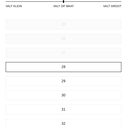
VALT KLEIN
VALT OP MAAT
VALT GROOT
SIZE
25
26
27
28
29
30
31
32