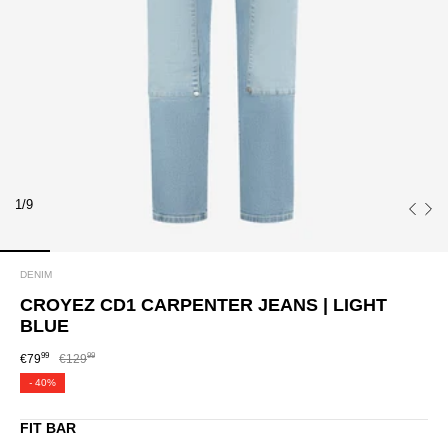
1/9
DENIM
CROYEZ CD1 CARPENTER JEANS | LIGHT
BLUE
99
99
€79
€129
-
40%
FIT BAR