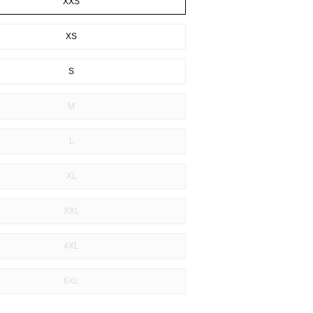
XXS
XS
S
M
L
XL
XXL
4XL
6XL