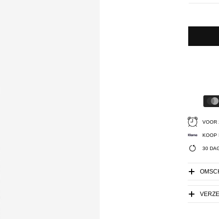
VOOR 
KOOP 
30 DA
OMSCH
VERZ