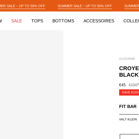
SUMMER SALE – UP TO 50% OFF
SUMMER SALE – UP TO 50% OFF
W
SALE
TOPS
BOTTOMS
ACCESSOIRES
COLLE
OUTERWR
CROYEZ
BLACK
0
€45
€150
SAVE
€105
FIT BAR
VALT KLEIN
SIZE