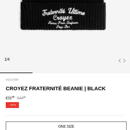
1/4
HEADWR
CROYEZ FRATERNITÉ BEANIE | BLACK
99
99
€31
€44
-
30%
SIZE
ONE SIZE