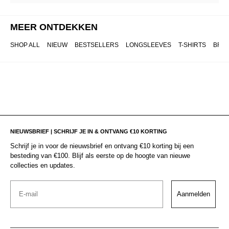
MEER ONTDEKKEN
SHOP ALL
NIEUW
BESTSELLERS
LONGSLEEVES
T-SHIRTS
BRO
NIEUWSBRIEF | SCHRIJF JE IN & ONTVANG €10 KORTING
Schrijf je in voor de nieuwsbrief en ontvang €10 korting bij een
besteding van €100. Blijf als eerste op de hoogte van nieuwe
collecties en updates.
Email
Aanmelden