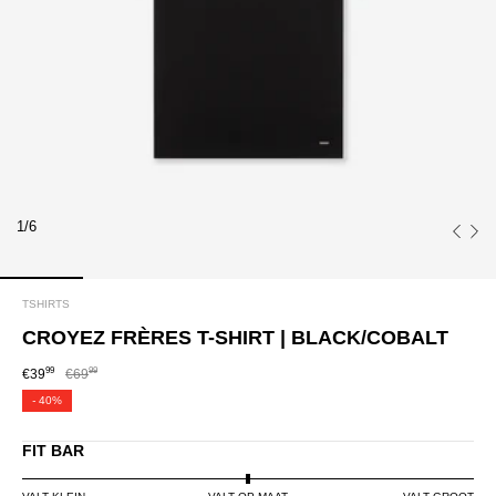
1/6
TSHIRTS
CROYEZ FRÈRES T-SHIRT | BLACK/COBALT
99
99
€39
€69
-
40%
FIT BAR