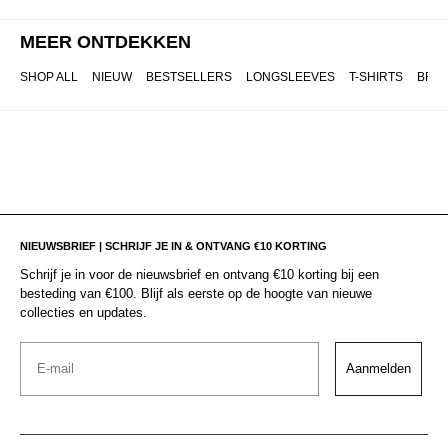
MEER ONTDEKKEN
SHOP ALL
NIEUW
BESTSELLERS
LONGSLEEVES
T-SHIRTS
BRO
NIEUWSBRIEF | SCHRIJF JE IN & ONTVANG €10 KORTING
Schrijf je in voor de nieuwsbrief en ontvang €10 korting bij een
besteding van €100. Blijf als eerste op de hoogte van nieuwe
collecties en updates.
Email
Aanmelden