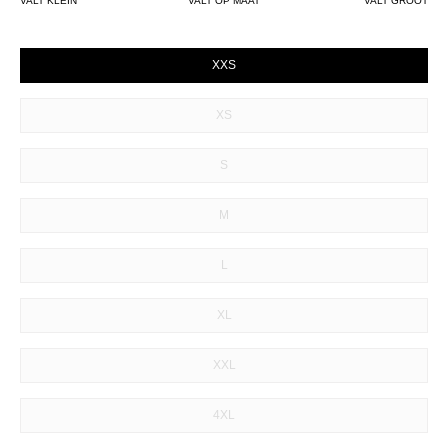
VALT KLEIN
VALT OP MAAT
VALT GROOT
SIZE
XXS
XS
S
M
L
XL
XXL
4XL