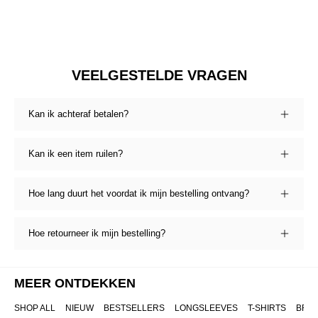
VEELGESTELDE VRAGEN
Kan ik achteraf betalen?
Kan ik een item ruilen?
Hoe lang duurt het voordat ik mijn bestelling ontvang?
Hoe retourneer ik mijn bestelling?
MEER ONTDEKKEN
SHOP ALL
NIEUW
BESTSELLERS
LONGSLEEVES
T-SHIRTS
BRO