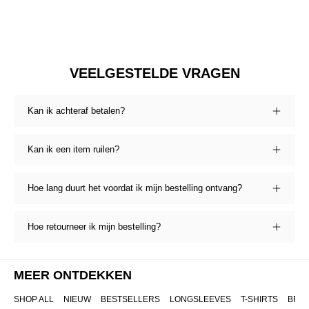
VEELGESTELDE VRAGEN
Kan ik achteraf betalen?
Kan ik een item ruilen?
Hoe lang duurt het voordat ik mijn bestelling ontvang?
Hoe retourneer ik mijn bestelling?
MEER ONTDEKKEN
SHOP ALL
NIEUW
BESTSELLERS
LONGSLEEVES
T-SHIRTS
BRO