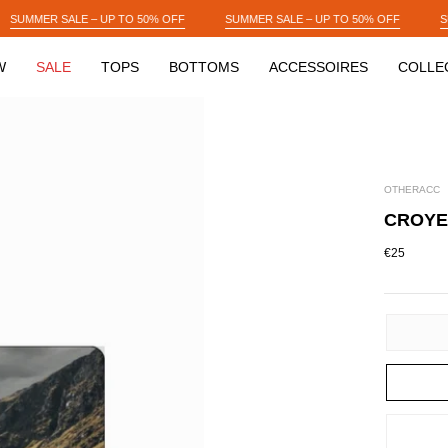
OFF
SUMMER SALE – UP TO 50% OFF
SUMMER SALE – UP TO 50% OFF
W
SALE
TOPS
BOTTOMS
ACCESSOIRES
COLLE
OTHERACC
CROYE
€25
SIZE