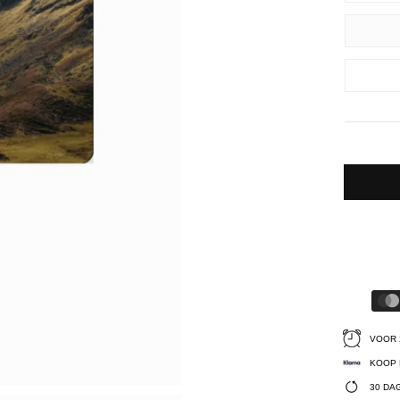
VOOR 
KOOP 
30 DA