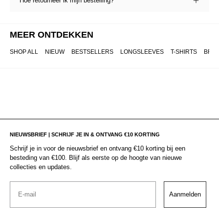
Hoe retourneer ik mijn bestelling?
MEER ONTDEKKEN
SHOP ALL
NIEUW
BESTSELLERS
LONGSLEEVES
T-SHIRTS
BRO
NIEUWSBRIEF | SCHRIJF JE IN & ONTVANG €10 KORTING
Schrijf je in voor de nieuwsbrief en ontvang €10 korting bij een
besteding van €100. Blijf als eerste op de hoogte van nieuwe
collecties en updates.
Email
Aanmelden