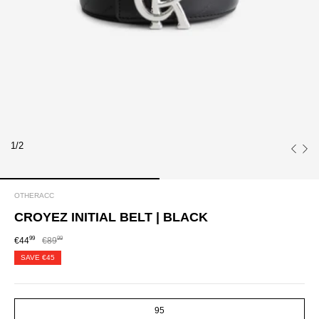
1/2
OTHERACC
CROYEZ INITIAL BELT | BLACK
99
99
€44
€89
SAVE
€45
SIZE
95