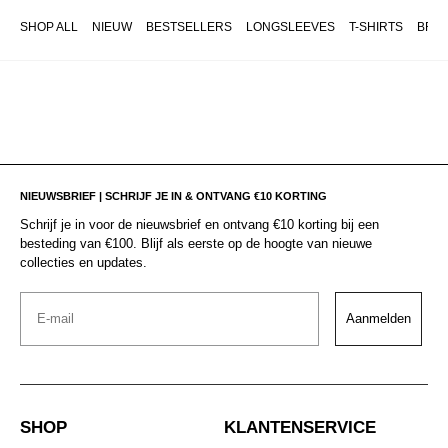
SHOP ALL
NIEUW
BESTSELLERS
LONGSLEEVES
T-SHIRTS
BRO
NIEUWSBRIEF | SCHRIJF JE IN & ONTVANG €10 KORTING
Schrijf je in voor de nieuwsbrief en ontvang €10 korting bij een
besteding van €100. Blijf als eerste op de hoogte van nieuwe
collecties en updates.
Email
Aanmelden
SHOP
KLANTENSERVICE