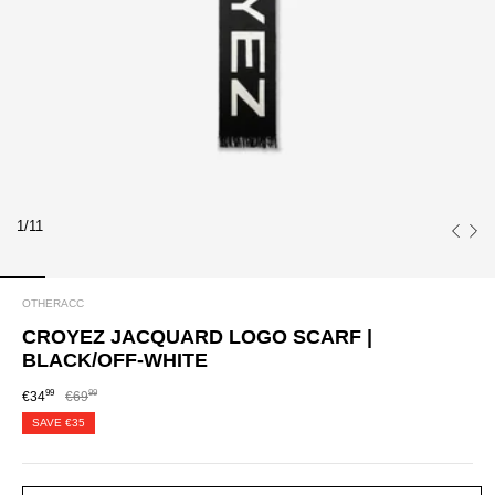
1/11
OTHERACC
CROYEZ JACQUARD LOGO SCARF |
BLACK/OFF-WHITE
99
99
€34
€69
SAVE
€35
SIZE