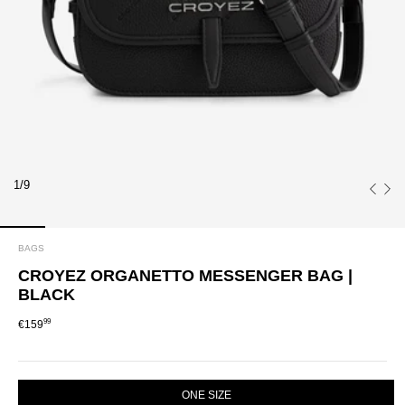
1/9
BAGS
CROYEZ ORGANETTO MESSENGER BAG |
BLACK
99
€159
SIZE
ONE SIZE