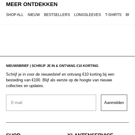
MEER ONTDEKKEN
SHOP ALL
NIEUW
BESTSELLERS
LONGSLEEVES
T-SHIRTS
BRO
NIEUWSBRIEF | SCHRIJF JE IN & ONTVANG €10 KORTING
Schrijf je in voor de nieuwsbrief en ontvang €10 korting bij een
besteding van €100. Blijf als eerste op de hoogte van nieuwe
collecties en updates.
Email
Aanmelden