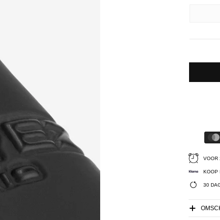
VOOR 
KOOP 
30 DA
OMSCH