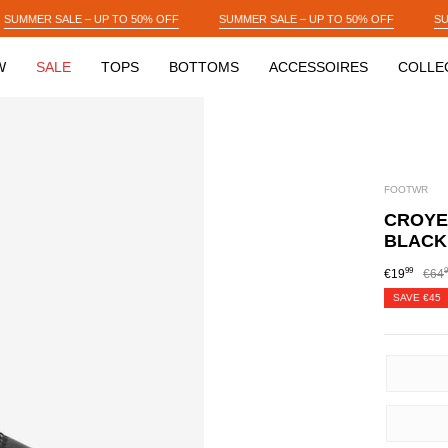
SUMMER SALE – UP TO 50% OFF
SUMMER SALE – UP TO 50% OFF
W
SALE
TOPS
BOTTOMS
ACCESSOIRES
COLLE
FOOTWR
CROYEZ
BLACK
99
9
€19
€64
SAVE
€45
SIZE