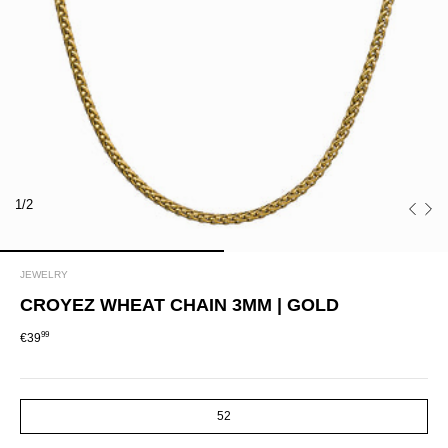
1/2
JEWELRY
CROYEZ WHEAT CHAIN 3MM | GOLD
99
€39
SIZE
52