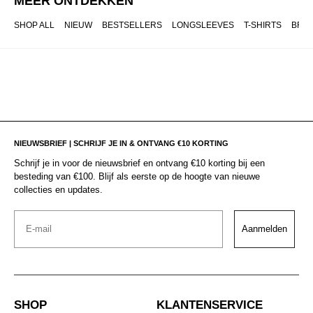
MEER ONTDEKKEN
SHOP ALL
NIEUW
BESTSELLERS
LONGSLEEVES
T-SHIRTS
BRO
NIEUWSBRIEF | SCHRIJF JE IN & ONTVANG €10 KORTING
Schrijf je in voor de nieuwsbrief en ontvang €10 korting bij een
besteding van €100. Blijf als eerste op de hoogte van nieuwe
collecties en updates.
Email
Aanmelden
SHOP
KLANTENSERVICE