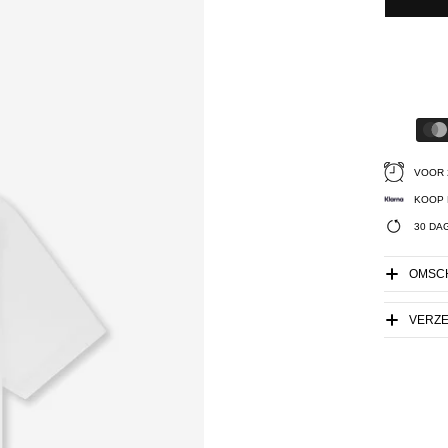
VOOR 
KOOP 
30 DA
OMSCH
VERZ