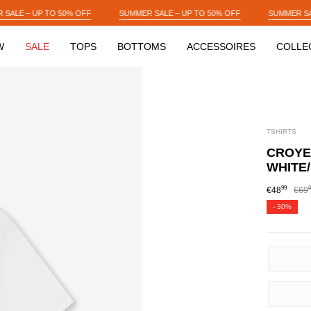
SUMMER SALE – UP TO 50% OFF
SUMMER SALE – UP TO 50% OFF
W
SALE
TOPS
BOTTOMS
ACCESSOIRES
COLLE
TSHIRTS
CROYEZ
WHITE
99
9
€48
€69
-
30%
SIZE