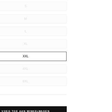
S
M
L
XL
XXL
4XL
6XL
VOEG TOE AAN WINKELWAGEN