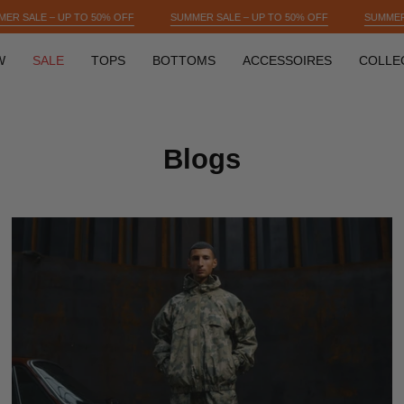
OFF
SUMMER SALE – UP TO 50% OFF
SUMMER SALE – UP TO 50% OFF
W
SALE
TOPS
BOTTOMS
ACCESSOIRES
COLLE
Blogs