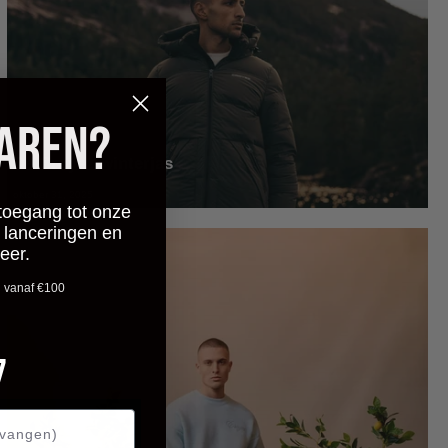
PAREN?
De Croyez winterjas
oktober 31, 2025
toegang tot onze
 lanceringen en
eer.
n vanaf €100
ntdown ends in:
6