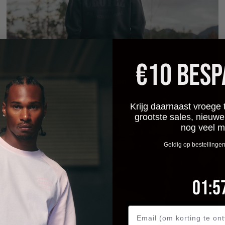
€10 BES
Croyez tijdens de feestdagen
november 26, 2025
Krijg daarnaast vroege 
grootste sales, nieuwe
nog veel m
Geldig op bestellinge
1
:
Cou
56
01
:
5