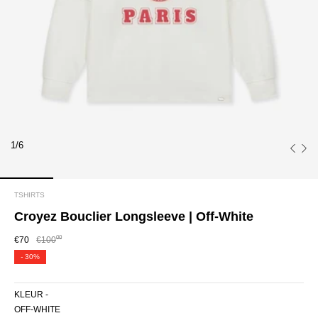
1/6
TSHIRTS
Croyez Bouclier Longsleeve | Off-White
00
€70
€100
-
30%
KLEUR -
OFF-WHITE