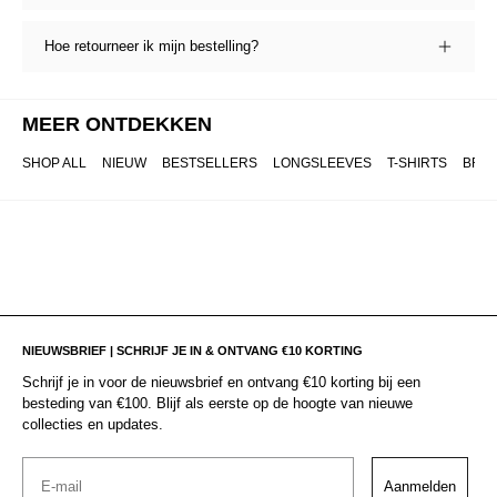
Hoe retourneer ik mijn bestelling?
MEER ONTDEKKEN
SHOP ALL
NIEUW
BESTSELLERS
LONGSLEEVES
T-SHIRTS
BRO
NIEUWSBRIEF | SCHRIJF JE IN & ONTVANG €10 KORTING
Schrijf je in voor de nieuwsbrief en ontvang €10 korting bij een
besteding van €100. Blijf als eerste op de hoogte van nieuwe
collecties en updates.
Email
Aanmelden