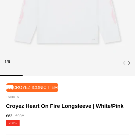
1/6
CROYEZ ICONIC ITEM
TSHIRTS
Croyez Heart On Fire Longsleeve | White/Pink
00
€63
€90
-
30%