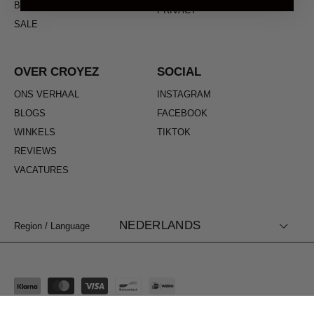
BROEKEN
PRIVACY
SALE
OVER CROYEZ
SOCIAL
ONS VERHAAL
INSTAGRAM
BLOGS
FACEBOOK
WINKELS
TIKTOK
REVIEWS
VACATURES
NEDERLANDS
Region / Language