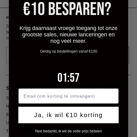
€10 BESPAREN?
NIEUWSBRIEF | SCHRIJF JE IN & ONTVANG €10 KORTING
Schrijf je in voor de nieuwsbrief en ontvang €10 korting bij een
Krijg daarnaast vroege toegang tot onze
besteding van €100. Blijf als eerste op de hoogte van nieuwe
grootste sales, nieuwe lanceringen en
collecties en updates.
nog veel meer.
Email
Geldig op bestellingen vanaf €100
Aanmelden
1
:
Countdown ends in:
57
01
:
57
SHOP
KLANTENSERVICE
SHOP ALL
FAQ & CONTACT
VERZENDEN &
NIEUW
RETOURNEREN
Ja, ik wil €10 korting
BESTSELLERS
OVEREENKOMST
LONGSLEEVES
HERROEPEN
T-SHIRTS
Nee bedankt, ik wil de volle prijs betalen
RETOUR AANMELDEN