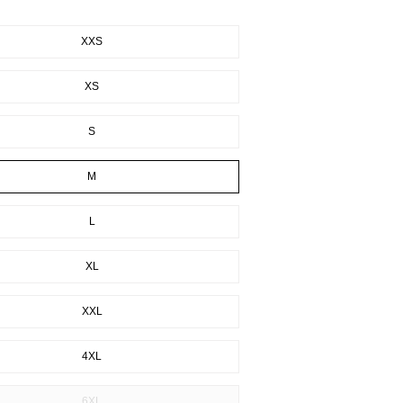
XXS
XS
S
M
L
XL
XXL
4XL
6XL