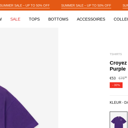
% OFF
SUMMER SALE – UP TO 50% OFF
SUMMER SALE – UP TO 50% O
W
SALE
TOPS
BOTTOMS
ACCESSOIRES
COLLE
TSHIRTS
Croyez 
Purple
00
€53
€75
-
30%
KLEUR -
D
DARK
PURPL