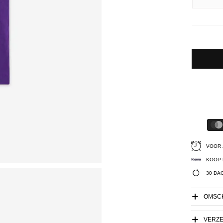
VOOR 
KOOP 
30 DA
OMSCH
VERZ