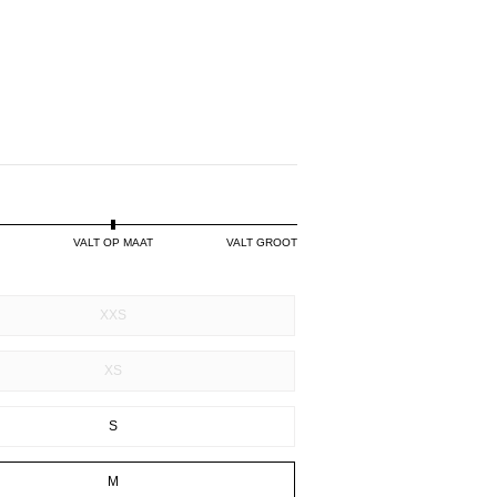
PINK
VALT OP MAAT
VALT GROOT
XXS
XS
S
M