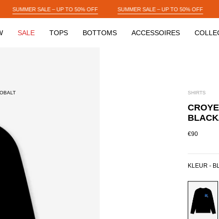
50% OFF
SUMMER SALE – UP TO 50% OFF
SUMMER SALE – UP TO 50%
W
SALE
TOPS
BOTTOMS
ACCESSOIRES
COLLE
COBALT
SHIRTS
CROYE
BLACK
€90
KLEUR -
B
BLACK/