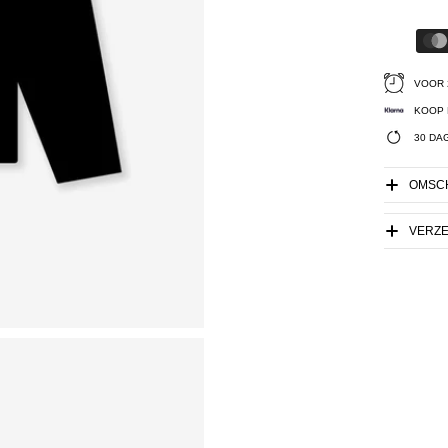
VOOR 
KOOP 
30 DA
OMSCH
VERZ