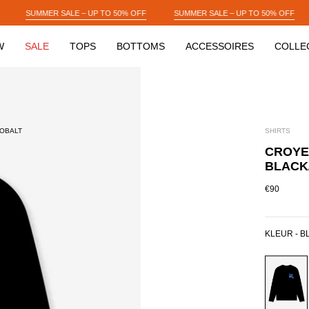
O 50% OFF
SUMMER SALE – UP TO 50% OFF
SUMMER SALE – UP TO 5
W
SALE
TOPS
BOTTOMS
ACCESSOIRES
COLLE
COBALT
SHIRTS
CROYE
BLACK
€90
KLEUR -
B
BLACK/