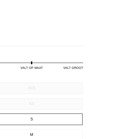
PINK
VALT OP MAAT
VALT GROOT
XXS
XS
S
M