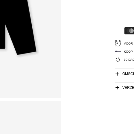
VOOR 
KOOP 
30 DA
OMSCH
VERZ