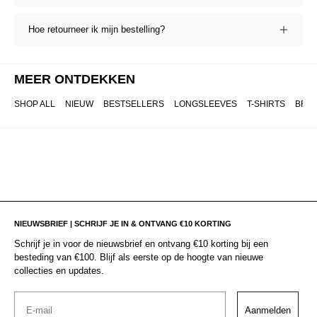
Hoe retourneer ik mijn bestelling?
MEER ONTDEKKEN
SHOP ALL
NIEUW
BESTSELLERS
LONGSLEEVES
T-SHIRTS
BRO
NIEUWSBRIEF | SCHRIJF JE IN & ONTVANG €10 KORTING
Schrijf je in voor de nieuwsbrief en ontvang €10 korting bij een
besteding van €100. Blijf als eerste op de hoogte van nieuwe
collecties en updates.
Email
Aanmelden