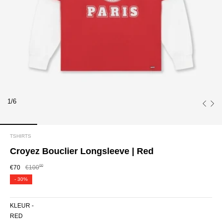
1/6
TSHIRTS
Croyez Bouclier Longsleeve | Red
00
€70
€100
-
30%
KLEUR -
RED