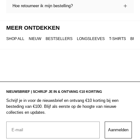
Hoe retourneer ik mijn bestelling?
MEER ONTDEKKEN
SHOP ALL
NIEUW
BESTSELLERS
LONGSLEEVES
T-SHIRTS
BRO
NIEUWSBRIEF | SCHRIJF JE IN & ONTVANG €10 KORTING
Schrijf je in voor de nieuwsbrief en ontvang €10 korting bij een
besteding van €100. Blijf als eerste op de hoogte van nieuwe
collecties en updates.
Email
Aanmelden