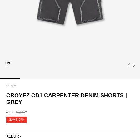
1/7
DENIM
CROYEZ CD1 CARPENTER DENIM SHORTS |
GREY
00
€30
€100
SAVE
€70
KLEUR -