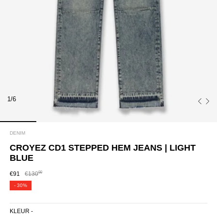
1/6
DENIM
CROYEZ CD1 STEPPED HEM JEANS | LIGHT
BLUE
00
€91
€130
-
30%
KLEUR -