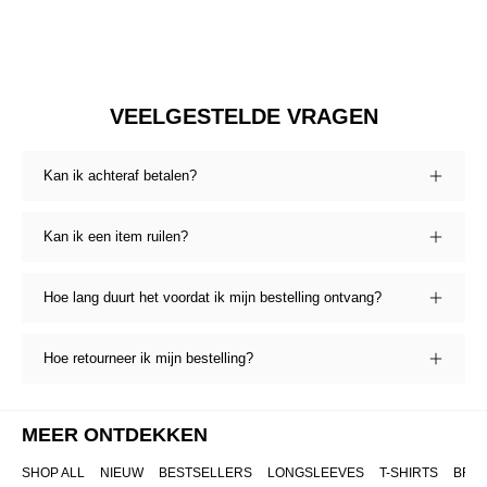
VEELGESTELDE VRAGEN
Kan ik achteraf betalen?
Kan ik een item ruilen?
Hoe lang duurt het voordat ik mijn bestelling ontvang?
Hoe retourneer ik mijn bestelling?
MEER ONTDEKKEN
SHOP ALL
NIEUW
BESTSELLERS
LONGSLEEVES
T-SHIRTS
BRO