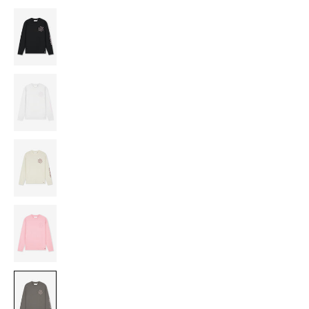
BLACK
LIGHT
GREY
OFF-
WHITE/CHERRY
PINK
WASHED
BROWN