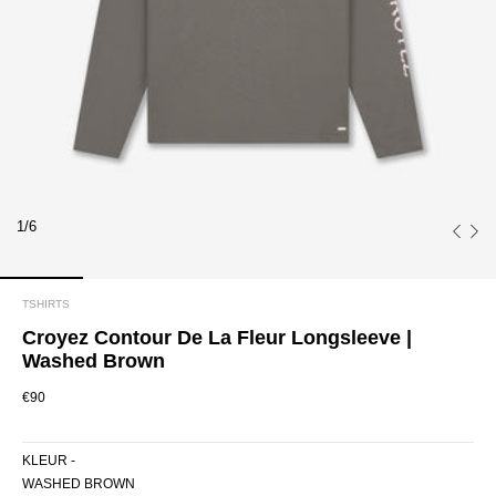
1/6
TSHIRTS
Croyez Contour De La Fleur Longsleeve |
Washed Brown
€90
KLEUR -
WASHED BROWN