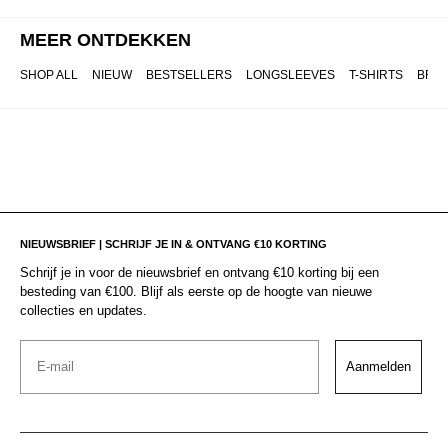
MEER ONTDEKKEN
SHOP ALL
NIEUW
BESTSELLERS
LONGSLEEVES
T-SHIRTS
BRO
NIEUWSBRIEF | SCHRIJF JE IN & ONTVANG €10 KORTING
Schrijf je in voor de nieuwsbrief en ontvang €10 korting bij een
besteding van €100. Blijf als eerste op de hoogte van nieuwe
collecties en updates.
Email
Aanmelden