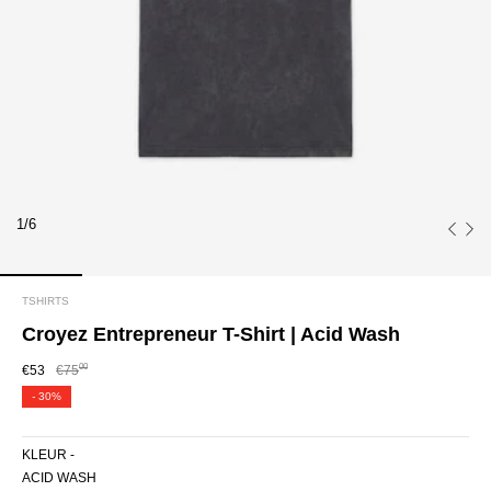
1/6
TSHIRTS
Croyez Entrepreneur T-Shirt | Acid Wash
00
€53
€75
-
30%
KLEUR -
ACID WASH