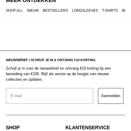
MEER ONTDEKKEN
SHOP ALL
NIEUW
BESTSELLERS
LONGSLEEVES
T-SHIRTS
BRO
NIEUWSBRIEF | SCHRIJF JE IN & ONTVANG €10 KORTING
Schrijf je in voor de nieuwsbrief en ontvang €10 korting bij een
besteding van €100. Blijf als eerste op de hoogte van nieuwe
collecties en updates.
Email
Aanmelden
SHOP
KLANTENSERVICE