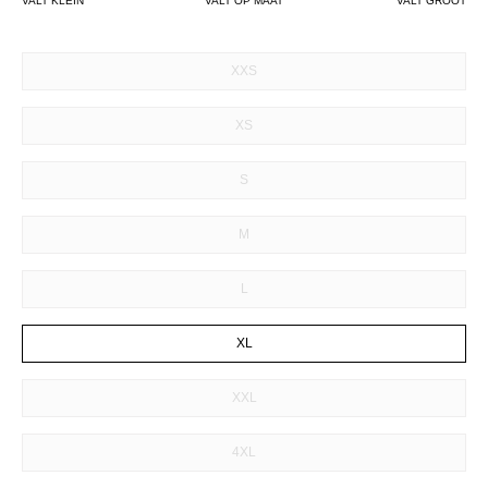
VALT KLEIN
VALT OP MAAT
VALT GROOT
SIZE
XXS
XS
S
M
L
XL
XXL
4XL