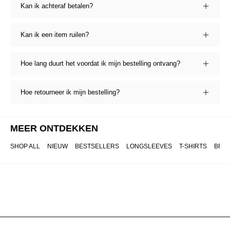
Kan ik achteraf betalen?
Kan ik een item ruilen?
Hoe lang duurt het voordat ik mijn bestelling ontvang?
Hoe retourneer ik mijn bestelling?
MEER ONTDEKKEN
SHOP ALL
NIEUW
BESTSELLERS
LONGSLEEVES
T-SHIRTS
BRO