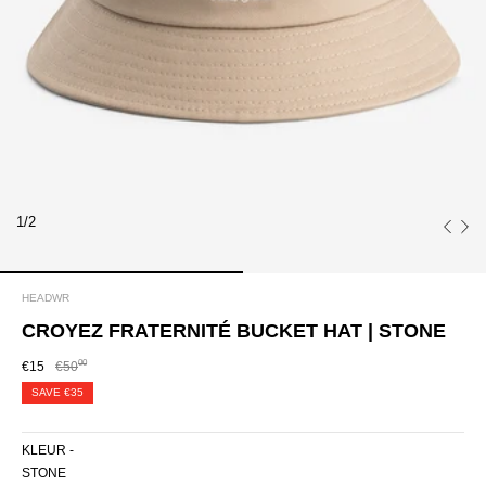
1/2
HEADWR
CROYEZ FRATERNITÉ BUCKET HAT | STONE
00
€15
€50
SAVE
€35
KLEUR -
STONE