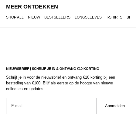
MEER ONTDEKKEN
SHOP ALL
NIEUW
BESTSELLERS
LONGSLEEVES
T-SHIRTS
BRO
NIEUWSBRIEF | SCHRIJF JE IN & ONTVANG €10 KORTING
Schrijf je in voor de nieuwsbrief en ontvang €10 korting bij een
besteding van €100. Blijf als eerste op de hoogte van nieuwe
collecties en updates.
Email
Aanmelden