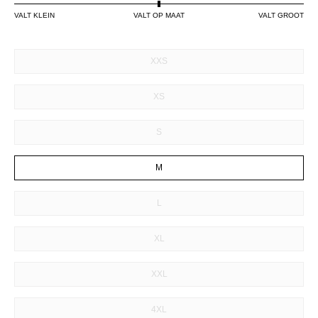
VALT KLEIN
VALT OP MAAT
VALT GROOT
SIZE
XXS
XS
S
M
L
XL
XXL
4XL