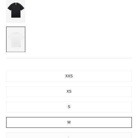
BLACK
WHITE
SIZE
XXS
XS
S
M
L