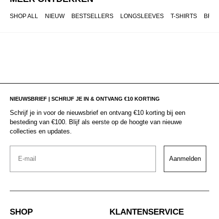
SHOP ALL
NIEUW
BESTSELLERS
LONGSLEEVES
T-SHIRTS
BRO
NIEUWSBRIEF | SCHRIJF JE IN & ONTVANG €10 KORTING
Schrijf je in voor de nieuwsbrief en ontvang €10 korting bij een
besteding van €100. Blijf als eerste op de hoogte van nieuwe
collecties en updates.
Email
Aanmelden
SHOP
KLANTENSERVICE