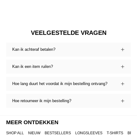
VEELGESTELDE VRAGEN
Kan ik achteraf betalen?
Kan ik een item ruilen?
Hoe lang duurt het voordat ik mijn bestelling ontvang?
Hoe retourneer ik mijn bestelling?
MEER ONTDEKKEN
SHOP ALL
NIEUW
BESTSELLERS
LONGSLEEVES
T-SHIRTS
BRO