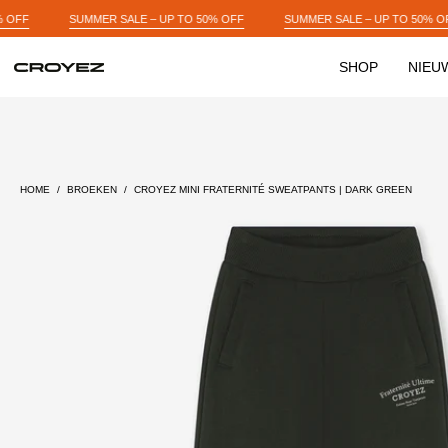
Skip
 UP TO 50% OFF
SUMMER SALE – UP TO 50% OFF
SUMMER SALE – U
to
content
SHOP
NIEU
Open
image
lightbox
HOME
/
BROEKEN
/
CROYEZ MINI FRATERNITÉ SWEATPANTS | DARK GREEN