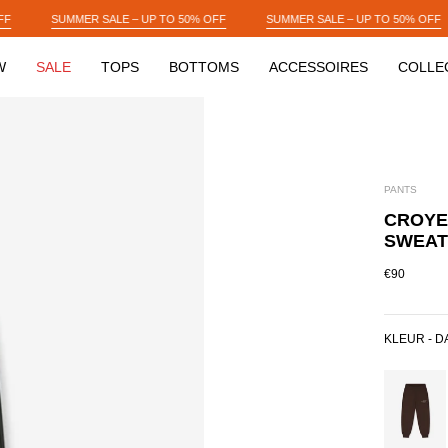
P TO 50% OFF
SUMMER SALE – UP TO 50% OFF
SUMMER SALE – UP T
W
SALE
TOPS
BOTTOMS
ACCESSOIRES
COLLE
PANTS
CROYE
SWEAT
€90
KLEUR -
D
BROWN