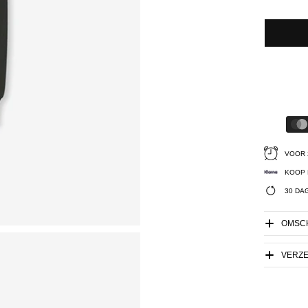
VOOR 
KOOP 
30 DA
OMSCH
VERZ