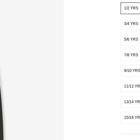
SIZE
1/2 YRS
3/4 YRS
5/6 YRS
7/8 YRS
9/10 YR
11/12 Y
13/14 Y
15/16 Y