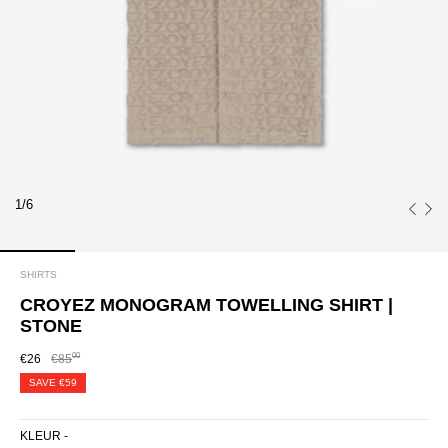
1/6
SHIRTS
CROYEZ MONOGRAM TOWELLING SHIRT |
STONE
00
€26
€85
SAVE
€59
KLEUR -