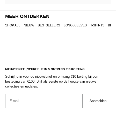
MEER ONTDEKKEN
SHOP ALL
NIEUW
BESTSELLERS
LONGSLEEVES
T-SHIRTS
BRO
NIEUWSBRIEF | SCHRIJF JE IN & ONTVANG €10 KORTING
Schrijf je in voor de nieuwsbrief en ontvang €10 korting bij een
besteding van €100. Blijf als eerste op de hoogte van nieuwe
collecties en updates.
Email
Aanmelden