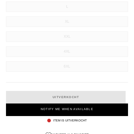
L
XL
XXL
4XL
6XL
UITVERKOCHT
NOTIFY ME WHEN AVAILABLE
ITEM IS UITVERKOCHT