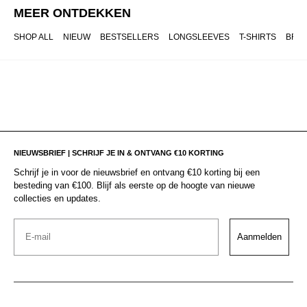
MEER ONTDEKKEN
SHOP ALL
NIEUW
BESTSELLERS
LONGSLEEVES
T-SHIRTS
BRO
NIEUWSBRIEF | SCHRIJF JE IN & ONTVANG €10 KORTING
Schrijf je in voor de nieuwsbrief en ontvang €10 korting bij een
besteding van €100. Blijf als eerste op de hoogte van nieuwe
collecties en updates.
Email
Aanmelden