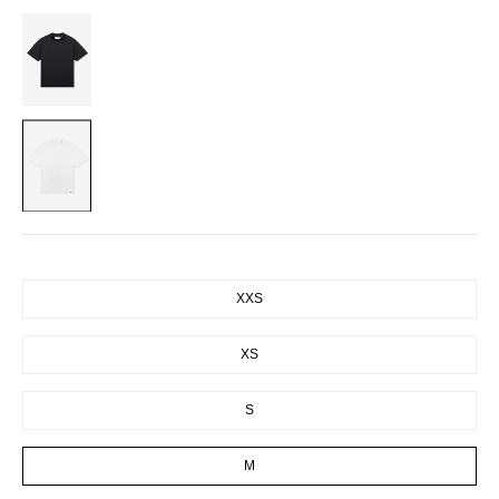
BLACK
WHITE
SIZE
XXS
XS
S
M