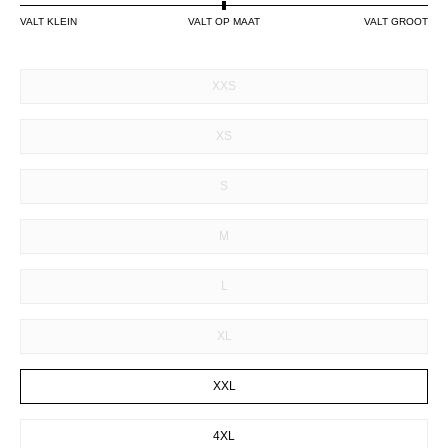
VALT KLEIN
VALT OP MAAT
VALT GROOT
SIZE
XXS
XS
S
M
L
XL
XXL
4XL