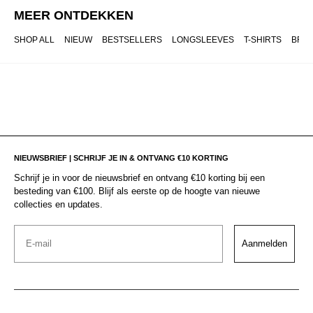
MEER ONTDEKKEN
SHOP ALL
NIEUW
BESTSELLERS
LONGSLEEVES
T-SHIRTS
BRO
NIEUWSBRIEF | SCHRIJF JE IN & ONTVANG €10 KORTING
Schrijf je in voor de nieuwsbrief en ontvang €10 korting bij een
besteding van €100. Blijf als eerste op de hoogte van nieuwe
collecties en updates.
Email
Aanmelden