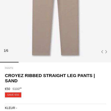
1/6
PANTS
CROYEZ RIBBED STRAIGHT LEG PANTS |
SAND
00
€50
€100
SAVE
€50
KLEUR -