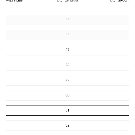
VALT KLEIN
VALT OP MAAT
VALT GROOT
SIZE
25
26
27
28
29
30
31
32