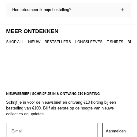
Hoe retourneer ik mijn bestelling?
MEER ONTDEKKEN
SHOP ALL
NIEUW
BESTSELLERS
LONGSLEEVES
T-SHIRTS
BRO
NIEUWSBRIEF | SCHRIJF JE IN & ONTVANG €10 KORTING
Schrijf je in voor de nieuwsbrief en ontvang €10 korting bij een
besteding van €100. Blijf als eerste op de hoogte van nieuwe
collecties en updates.
Email
Aanmelden